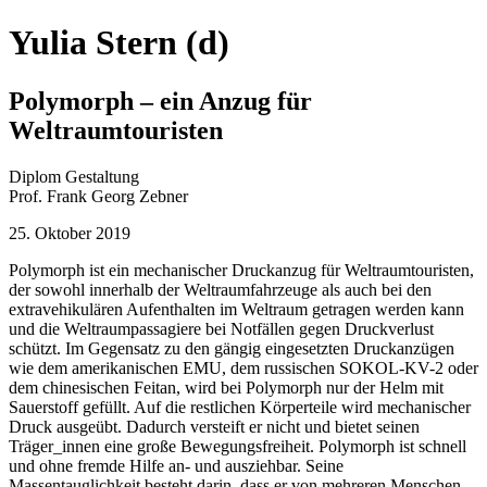
Yulia Stern
(d)
Polymorph – ein Anzug für
Weltraumtouristen
Diplom Gestaltung
Prof. Frank Georg Zebner
25. Oktober 2019
Polymorph ist ein mechanischer Druckanzug für Weltraumtouristen,
der sowohl innerhalb der Weltraumfahrzeuge als auch bei den
extravehikulären Aufenthalten im Weltraum getragen werden kann
und die Weltraumpassagiere bei Notfällen gegen Druckverlust
schützt. Im Gegensatz zu den gängig eingesetzten Druckanzügen
wie dem amerikanischen EMU, dem russischen SOKOL-KV-2 oder
dem chinesischen Feitan, wird bei Polymorph nur der Helm mit
Sauerstoff gefüllt. Auf die restlichen Körperteile wird mechanischer
Druck ausgeübt. Dadurch versteift er nicht und bietet seinen
Träger_innen eine große Bewegungsfreiheit. Polymorph ist schnell
und ohne fremde Hilfe an- und ausziehbar. Seine
Massentauglichkeit besteht darin, dass er von mehreren Menschen