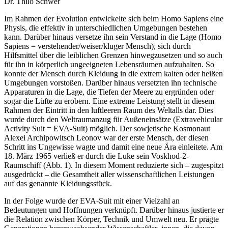
Dr. Thilo Schwer
Im Rahmen der Evolution entwickelte sich beim Homo Sapiens eine
Physis, die effektiv in unterschiedlichen Umgebungen bestehen
kann. Darüber hinaus versetze ihn sein Verstand in die Lage (Homo
Sapiens = verstehender/weiser/kluger Mensch), sich durch
Hilfsmittel über die leiblichen Grenzen hinwegzusetzen und so auch
für ihn in körperlich ungeeigneten Lebensräumen aufzuhalten. So
konnte der Mensch durch Kleidung in die extrem kalten oder heißen
Umgebungen vorstoßen. Darüber hinaus versetzten ihn technische
Apparaturen in die Lage, die Tiefen der Meere zu ergründen oder
sogar die Lüfte zu erobern. Eine extreme Leistung stellt in diesem
Rahmen der Eintritt in den luftleeren Raum des Weltalls dar. Dies
wurde durch den Weltraumanzug für Außeneinsätze (Extravehicular
Activity Suit = EVA-Suit) möglich. Der sowjetische Kosmonaut
Alexei Archipowitsch Leonov war der erste Mensch, der diesen
Schritt ins Ungewisse wagte und damit eine neue Ära einleitete. Am
18. März 1965 verließ er durch die Luke sein Voskhod-2-
Raumschiff (Abb. 1). In diesem Moment reduzierte sich – zugespitzt
ausgedrückt – die Gesamtheit aller wissenschaftlichen Leistungen
auf das genannte Kleidungsstück.
In der Folge wurde der EVA-Suit mit einer Vielzahl an
Bedeutungen und Hoffnungen verknüpft. Darüber hinaus justierte er
die Relation zwischen Körper, Technik und Umwelt neu. Er prägte