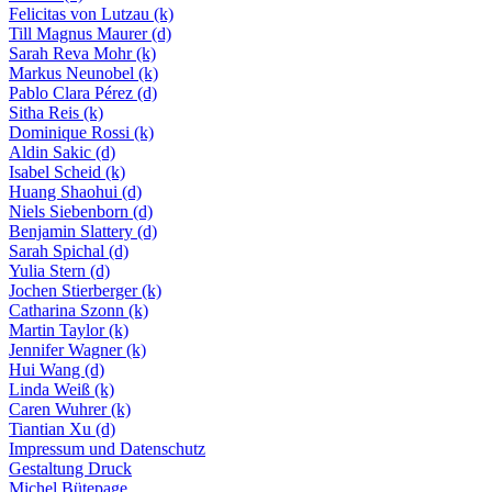
Felicitas von Lutzau
(k)
Till Magnus Maurer
(d)
Sarah Reva Mohr
(k)
Markus Neunobel
(k)
Pablo Clara Pérez
(d)
Sitha Reis
(k)
Dominique Rossi
(k)
Aldin Sakic
(d)
Isabel Scheid
(k)
Huang Shaohui
(d)
Niels Siebenborn
(d)
Benjamin Slattery
(d)
Sarah Spichal
(d)
Yulia Stern
(d)
Jochen Stierberger
(k)
Catharina Szonn
(k)
Martin Taylor
(k)
Jennifer Wagner
(k)
Hui Wang
(d)
Linda Weiß
(k)
Caren Wuhrer
(k)
Tiantian Xu
(d)
Impressum und Datenschutz
Gestaltung Druck
Michel Bütepage