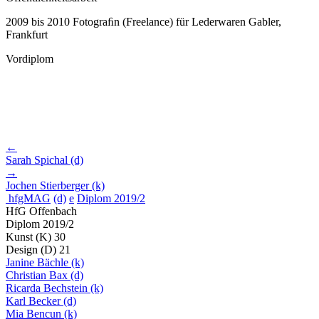
2009
bis 2010 Fotograﬁn (Freelance) für Lederwaren Gabler,
Frankfurt
Vordiplom
←
Sarah Spichal
(d)
→
Jochen Stierberger
(k)
hfgMAG
(d)
e
Diplom 2019/2
HfG Offenbach
Diplom 2019/2
Kunst
(K)
30
Design
(D)
21
Janine Bächle
(k)
Christian Bax
(d)
Ricarda Bechstein
(k)
Karl Becker
(d)
Mia Bencun
(k)