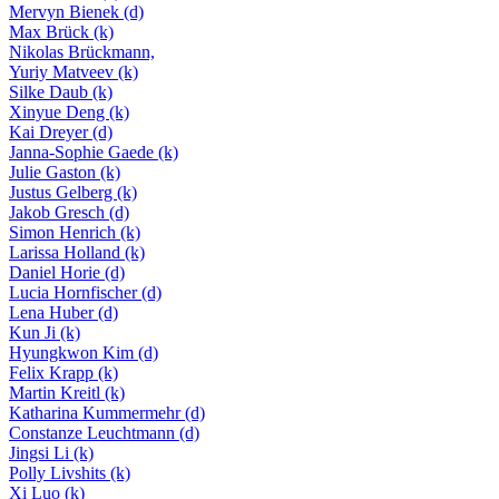
Mervyn Bienek
(d)
Max Brück
(k)
Nikolas Brückmann,
Yuriy Matveev
(k)
Silke Daub
(k)
Xinyue Deng
(k)
Kai Dreyer
(d)
Janna-Sophie Gaede
(k)
Julie Gaston
(k)
Justus Gelberg
(k)
Jakob Gresch
(d)
Simon Henrich
(k)
Larissa Holland
(k)
Daniel Horie
(d)
Lucia Hornfischer
(d)
Lena Huber
(d)
Kun Ji
(k)
Hyungkwon Kim
(d)
Felix Krapp
(k)
Martin Kreitl
(k)
Katharina Kummermehr
(d)
Constanze Leuchtmann
(d)
Jingsi Li
(k)
Polly Livshits
(k)
Xi Luo
(k)